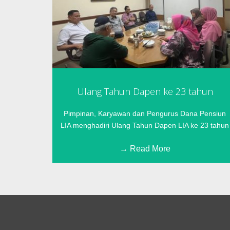
Ulang Tahun Dapen ke 23 tahun
Pimpinan, Karyawan dan Pengurus Dana Pensiun
LIA menghadiri Ulang Tahun Dapen LIA ke 23 tahun
Read More