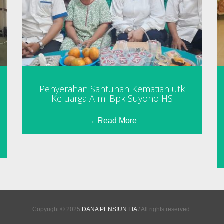
Penyerahan Santunan Kematian utk
Keluarga Alm. Bpk Suyono HS
Read More
Copyright © 2025
DANA PENSIUN LIA
/ All rights reserved.