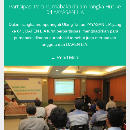
Partisipasi Para Purnabakti dalam rangka Hut ke
64 YAYASAN LIA
Dalam rangka memperingati Ulang Tahun YAYASAN LIA yang
ke 64 , DAPEN LIA turut berpartisipasi menghadirkan para
purnabakti dimana purnabakti tersebut juga merupakan
anggota dari DAPEN LIA.
Read More